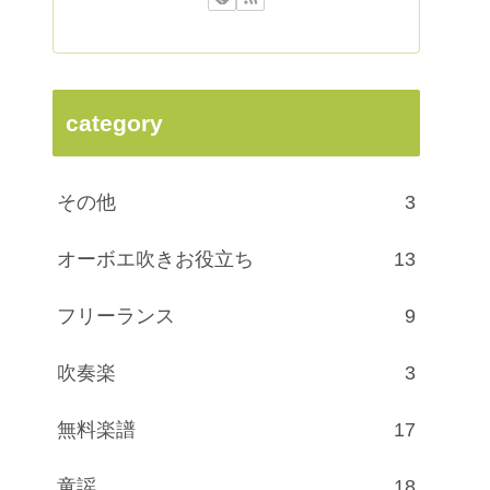
category
その他
3
オーボエ吹きお役立ち
13
フリーランス
9
吹奏楽
3
無料楽譜
17
童謡
18