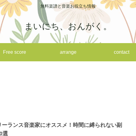
無料楽譜と音楽お役立ち情報
まいにち、おんがく。
Free score
arrange
contact
。
リーランス音楽家にオススメ！時間に縛られない副
0選