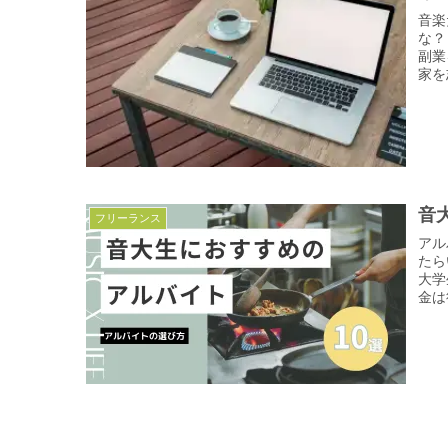
音楽
な？
副業
家を
音
フリーランス
アル
たら
大学
金は