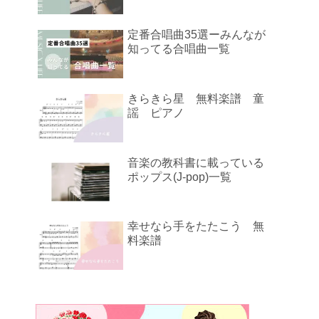
定番合唱曲35選ーみんなが
知ってる合唱曲一覧
きらきら星 無料楽譜 童
謡 ピアノ
音楽の教科書に載っている
ポップス(J-pop)一覧
幸せなら手をたたこう 無
料楽譜