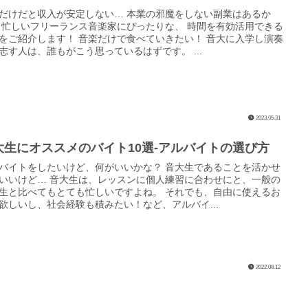
だけだと収入が安定しない… 本業の邪魔をしない副業はあるか
 忙しいフリーランス音楽家にぴったりな、 時間を有効活用できる
をご紹介します！ 音楽だけで食べていきたい！ 音大に入学し演奏
志す人は、誰もがこう思っているはずです。 ...
2023.05.31
大生にオススメのバイト10選‐アルバイトの選び方
バイトをしたいけど、何がいいかな？ 音大生であることを活かせ
いいけど… 音大生は、レッスンに個人練習に合わせにと、一般の
生と比べてもとても忙しいですよね。 それでも、自由に使えるお
欲しいし、社会経験も積みたい！など、アルバイ...
2022.08.12