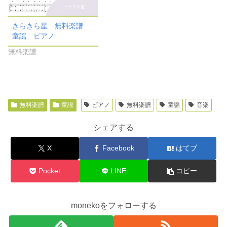
きらきら星 無料楽譜
童謡 ピアノ
無料楽譜
無料楽譜
童謡
ピアノ
無料楽譜
童謡
音楽
シェアする
X
Facebook
はてブ
Pocket
LINE
コピー
monekoをフォローする