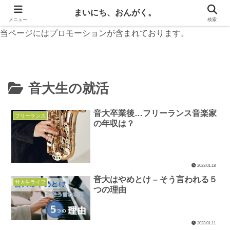
無料楽譜と音楽お役立ち情報
まいにち、おんがく。
メニュー
検索
当ページにはプロモーションが含まれております。
音大生の就活
音大卒業後…フリーランス音楽家
フリーランス
の年収は？
2023.01.18
音大はやめとけ – そう言われる５
音大生ライフ
つの理由
2023.01.11