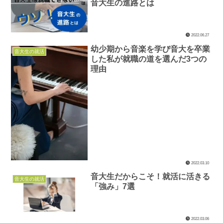
音大生の進路とは
2022.06.27
幼少期から音楽を学び音大を卒業
音大生の就活
した私が就職の道を選んだ3つの
理由
2022.03.10
音大生だからこそ！就活に活きる
音大生の就活
「強み」7選
2022.03.06