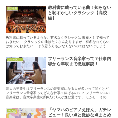
教科書に載っている曲！知らない
音楽教育
と恥ずかしいクラシック【高校
編】
教科書に載っているような、有名なクラシックは 教養として知って
おきたい… クラシックの曲はたくさんありますが、有名な曲くらい
は知っておきたい… そう思う方も少なくないのではないでしょう
か。 特に、テレビでよく使われている曲や、教科書に載って...
フリーランス音楽家って？仕事内
フリーランス
容から年収まで徹底解説！
音大の卒業生はフリーランスの音楽家になる人が多いって聞くけど、
フリーランス音楽家ってどんな仕事？稼げるの？？ フリーランスの
音楽家は、音大卒業生の約4人に1人が進む道です。 しかし、その仕
事の全貌はなかなか多種多様で分かりづらく、これから...
「ヤマハのピアノえほん」ガチレ
その他
ビュー！良い点と微妙な点まとめ