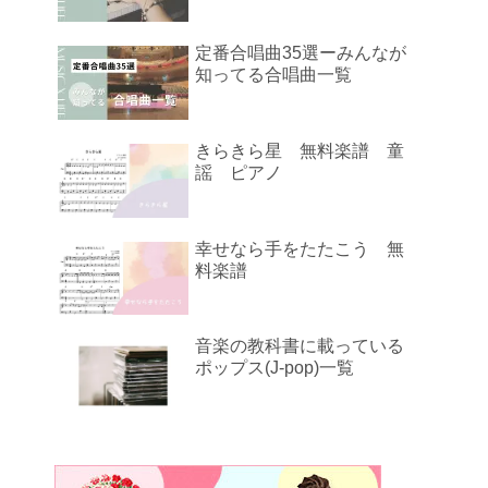
定番合唱曲35選ーみんなが
知ってる合唱曲一覧
きらきら星 無料楽譜 童
謡 ピアノ
幸せなら手をたたこう 無
料楽譜
音楽の教科書に載っている
ポップス(J-pop)一覧