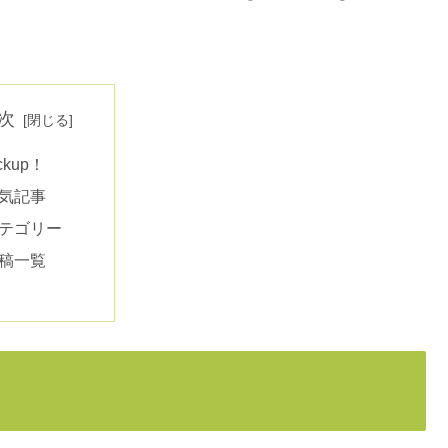
次
ickup！
気記事
テゴリー
稿一覧