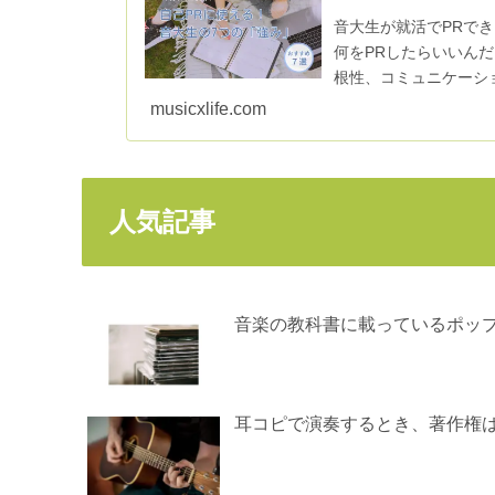
音大生が就活でPRで
何をPRしたらいいんだ
根性、コミュニケーシ
楽を続けてきた...
musicxlife.com
人気記事
音楽の教科書に載っているポップス(
耳コピで演奏するとき、著作権