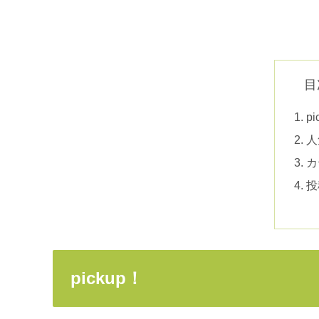
目
p
人
カ
投
pickup！