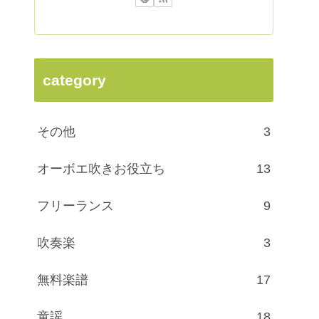
category
その他
3
オーボエ吹きお役立ち
13
フリーランス
9
吹奏楽
3
無料楽譜
17
童謡
18