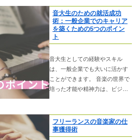
音大生のための就活成功
術：一般企業でのキャリア
を築くための5つのポイン
ト
音大生としての経験やスキル
は、一般企業でも大いに活かす
ことができます。 音楽の世界で
培った才能や精神力は、ビジ…
フリーランスの音楽家の仕
事獲得術