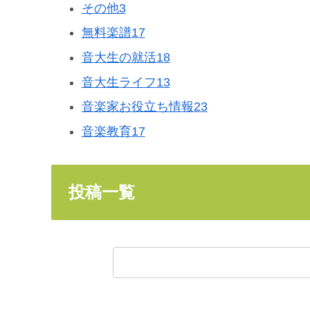
その他
3
無料楽譜
17
音大生の就活
18
音大生ライフ
13
音楽家お役立ち情報
23
音楽教育
17
投稿一覧